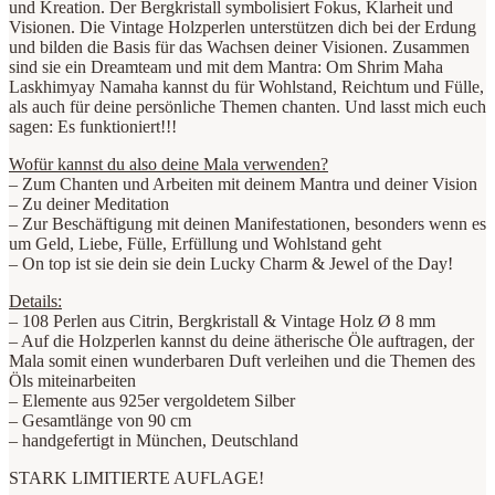
und Kreation. Der Bergkristall symbolisiert Fokus, Klarheit und
Visionen. Die Vintage Holzperlen unterstützen dich bei der Erdung
und bilden die Basis für das Wachsen deiner Visionen. Zusammen
sind sie ein Dreamteam und mit dem Mantra: Om Shrim Maha
Laskhimyay Namaha kannst du für Wohlstand, Reichtum und Fülle,
als auch für deine persönliche Themen chanten. Und lasst mich euch
sagen: Es funktioniert!!!
Wofür kannst du also deine Mala verwenden?
– Zum Chanten und Arbeiten mit deinem Mantra und deiner Vision
– Zu deiner Meditation
– Zur Beschäftigung mit deinen Manifestationen, besonders wenn es
um Geld, Liebe, Fülle, Erfüllung und Wohlstand geht
– On top ist sie dein sie dein Lucky Charm & Jewel of the Day!
Details:
– 108 Perlen aus Citrin, Bergkristall & Vintage Holz Ø 8 mm
– Auf die Holzperlen kannst du deine ätherische Öle auftragen, der
Mala somit einen wunderbaren Duft verleihen und die Themen des
Öls miteinarbeiten
– Elemente aus 925er vergoldetem Silber
– Gesamtlänge von 90 cm
– handgefertigt in München, Deutschland
STARK LIMITIERTE AUFLAGE!