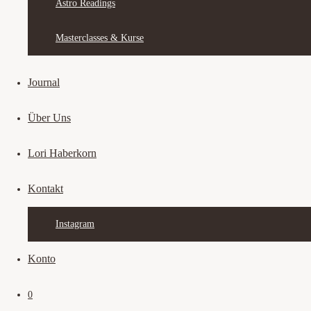
Astro Readings
Masterclasses & Kurse
Journal
Über Uns
Lori Haberkorn
Kontakt
Instagram
Konto
0